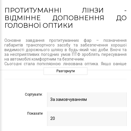
ПРОТИТУМАННІ ЛІНЗИ -
ВІДМІННЕ ДОПОВНЕННЯ ДО
ГОЛОВНОЇ ОПТИКИ
Основне завдання протитуманних фар – позначення
габаритів транспортного засобу та забезпечення хорошої
видимості дорожнього шляху в будь-який час доби. Вночі та
за несприятливих погодних умов ПТФ зроблять пересування
на автомобілі комфортним та безпечним.
Сьогодні стала популярною лінзована оптика. Якщо раніше
протитуманні лінзи ставили тільки на дорогі іномарки, то зараз
Разгорнути
кожен водій може встановити їх на свій автомобіль.
ОСОБЛИВОСТІ КОНСТРУКЦІЇ ТА
ПРИНЦИП РОБОТИ ПТФ ЛІНЗ
Сортувати:
Конструкція протитуманних фар дозволяє генерувати
потужний спрямований пучок світла, що освітлює дорогу на
велику відстань. При цьому дані вироби не засліплюють водіїв
Показати
зустрічних автомобілів.
До основних робочих елементів лінзованої оптики
відноситься лампа, лінза, коригуючий екран і відбивач. Щодо
ламп, то найчастіше протитуманки обладнують ксеноновими