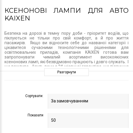
КСЕНОНОВІ ЛАМПИ ДЛЯ АВТО
KAIXEN
Безпека на дорозі в темну пору доби - пріоритет водіїв, що
піклуються не тільки про свій комфорт, а й про життя
пасажирів. Якщо ви відносите себе до названої категорії і
цікавитеся сучасними технологічними рішеннями для
освітлювальних приладів, компанія KAIXEN готова вам
запропонувати чималий асортимент високоякісних
ксенонових ламп, які безвідмовно працюють і довго служать. І
що важливо - йдуть вони з 24-місячної гарантією, що підвищує
рівень вашого спокою і впевненості в надійності покупки.
Разгорнути
В ДАНОМУ СЕГМЕНТІ МИ ГОТОВІ
ЗАПРОПОНУВАТИ ВАМ:
Сортувати:
ксенонові лампи;
комплекти ксенону;
ксенонові штатні лампи;
баласти, призначені для ксенонових ламп.
Показати
Представлені лампи KAIXEN володіють міцним і надійним
блакитним кварцовим склом. Серед сучасних технологічних
рішень, які використовувалися в їх розробці, варто відзначити