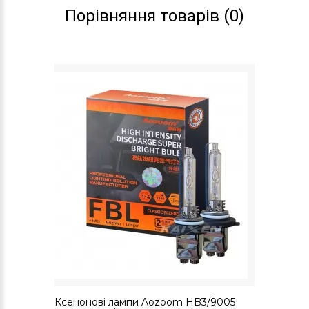
нову формулу суміші інертних газів. Виробникові також
Порівняння товарів (0)
вдалося збільшити термін служби даних освітлювальних
приладів.
Ксенонові лампи Aozoom HB3/9005