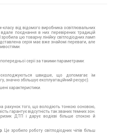
м-класу від відомого виробника освітлювальних
 вдале поєднання в них перевірених традицій
 зробила цю товарну лінійку світлодіодних ламп
едставлена серія має вже знайомі переваги, але
ливостями.
 попередньої серії за такими параметрами:
 охолоджуються швидше, що допомагає їм
у, значно збільшує експлуатаційний ресурс).
шені характеристики.
а рахунок того, що володіють тонкою основою,
сть гарантує відсутність так званих темних зон.
ризик ДТП і дарує водієві більше спокою й
р
. Це зробило роботу світлодіодних чіпів більш