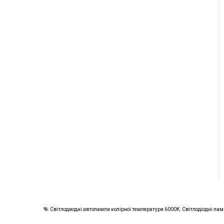
Світлодиодні автолампи колірної температури 6000К
,
Світлодіодні ла