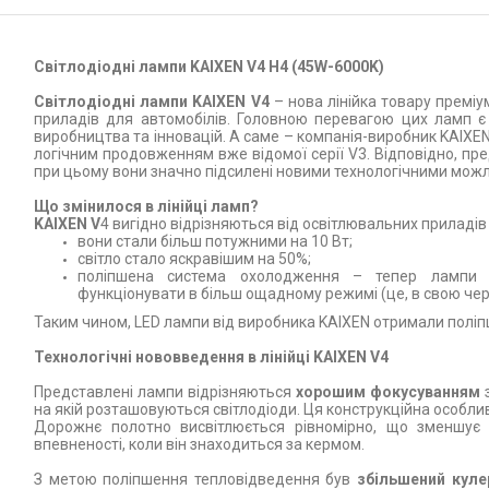
Світлодіодні лампи KAIXEN V4 H4 (45W-6000K)
Світлодіодні лампи KAIXEN V4
– нова лінійка товару преміу
приладів для автомобілів. Головною перевагою цих ламп є
виробництва та інновацій. А саме – компанія-виробник KAIXEN
логічним продовженням вже відомої серії V3. Відповідно, пр
при цьому вони значно підсилені новими технологічними мож
Що змінилося в лінійці ламп?
KAIXEN V
4 вигідно відрізняються від освітлювальних приладів
вони стали більш потужними на 10 Вт;
світло стало яскравішим на 50%;
поліпшена система охолодження – тепер лампи
функціонувати в більш ощадному режимі (це, в свою черг
Таким чином, LED лампи від виробника KAIXEN отримали поліп
Технологічні нововведення в лінійці KAIXEN V4
Представлені лампи відрізняються
хорошим фокусуванням
з
на якій розташовуються світлодіоди. Ця конструкційна особливі
Дорожнє полотно висвітлюється рівномірно, що зменшує 
впевненості, коли він знаходиться за кермом.
З метою поліпшення тепловідведення був
збільшений куле