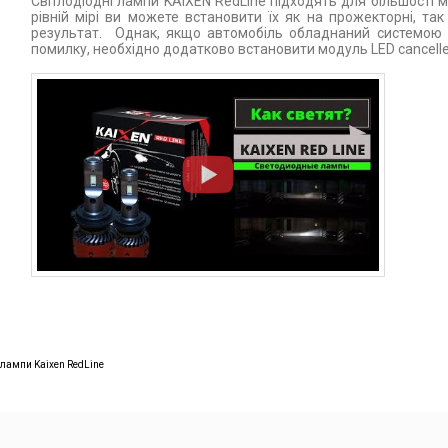
Світлодіодні лампи KAIXEN RedLine підходять для більшості 
рівній мірі ви можете встановити їх як на прожекторні, так
результат. Однак, якщо автомобіль обладнаний системою д
помилку, необхідно додатково встановити модуль LED cancelle
 лампи Kaixen RedLine