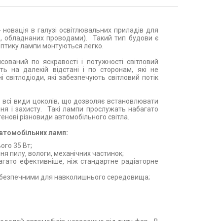
 новація в галузі освітлювальних приладів для
в, обладнаних проводами). Такий тип будови є
оптику лампи монтуються легко.
ований по яскравості і потужності світловий
ть на далекій відстані і по сторонам, які не
 світлодіоди, які забезпечують світловий потік
о всі види цоколів, що дозволяє встановлювати
ня і захисту. Такі лампи прослужать набагато
енові різновиди автомобільного світла.
 автомобільних ламп:
ого 35 Вт;
ня пилу, вологи, механічних частинок;
гато ефективніше, ніж стандартне радіаторне
ш безпечними для навколишнього середовища;