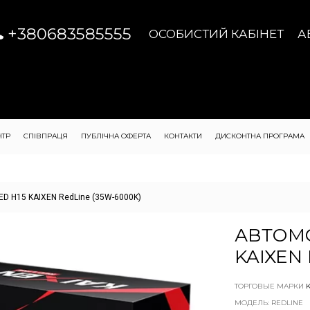
+380683585555
ОСОБИСТИЙ КАБІНЕТ
А
НТР
СПІВПРАЦЯ
ПУБЛІЧНА ОФЕРТА
КОНТАКТИ
ДИСКОНТНА ПРОГРАМА
ED H15 KAIXEN RedLine (35W-6000K)
АВТОМО
KAIXEN 
ТОРГОВЫЕ МАРКИ
МОДЕЛЬ: REDLINE