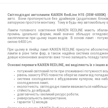
Світлодіодні автолампи KAIXEN RedLine H15 (35W-6000K)
-
авто. Вони пропонуються без драйверів (додаткових блокі
запорукою простоти монтажу. Тому в будь-яку автомобільну 
Лампи головного освітлення KAIXEN REDLINE мають збаланс
промінь ідеальної форми, який значно збільшує оглядовіс
засліплюючи при цьому інших водіїв. В основі ламп - потужні
силою 6400 Lm.
При цьому в лінійці ламп KAIXEN REDLINE присутні абсолютн
лампи в різні типи фар, а також надійна система охолоджен
довше ксенонових аналогів і вже точно залишать позаду галог
Основні переваги KAIXEN REDLINE, які виділяють їх з інших
потужний світловий потік при споживаної потужності всь
рівень захисту IP65 повністю оберігає лампи від попадан
система охолодження з вбудованим кулером, яка наба
охолодження ламп;
екологічність: світлодіодні лампи вважаються найбіль
стійкість до вібрацій;
довговічність і великий ресурс роботи;
універсальність використання;
гарантія 12 місяців.