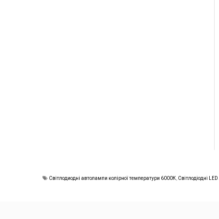
Світлодиодні автолампи колірної температури 6000К
,
Світлодіодні LED