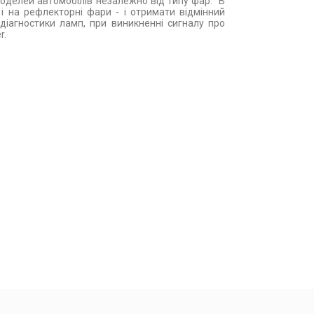
моделей автомобілів незалежно від типу фар. В
 і на рефлекторні фари - і отримати відмінний
іагностики ламп, при виникненні сигналу про
r.