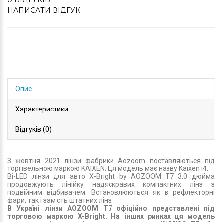
0 ВІДГУКІВ
НАПИСАТИ ВІДГУК
Опис
Характеристики
Відгуків (0)
З жовтня 2021 лінзи фабрики Aozoom поставляються під
торгівельною маркою KAIXEN. Ця модель має назву Kaixen i4.
Bi-LED лінзи для авто X-Bright by AOZOOM T7 3.0 дюйма
продовжують лінійку надяскравих компактних лінз з
подвійним відбивачем. Встановлюються як в рефлекторні
фари, так і замість штатних лінз.
В Україні лінзи AOZOOM T7 офіційно представлені під
торговою маркою X-Bright. На інших ринках ця модель