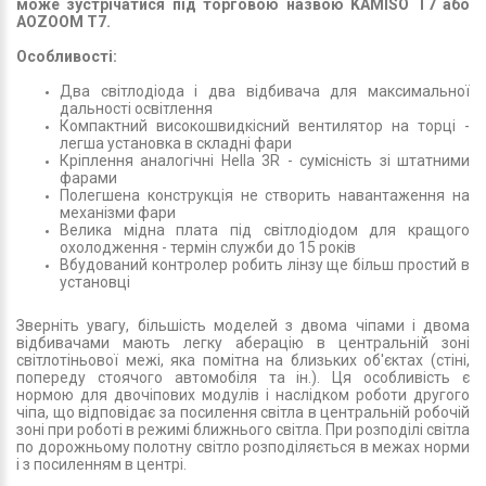
може зустрічатися під торговою назвою KAMISO T7 або
AOZOOM T7.
Особливості:
Два світлодіода і два відбивача для максимальної
дальності освітлення
Компактний високошвидкісний вентилятор на торці -
легша установка в складні фари
Кріплення аналогічні Hella 3R - сумісність зі штатними
фарами
Полегшена конструкція не створить навантаження на
механізми фари
Велика мідна плата під світлодіодом для кращого
охолодження - термін служби до 15 років
Вбудований контролер робить лінзу ще більш простий в
установці
Зверніть увагу, більшість моделей з двома чіпами і двома
відбивачами мають легку аберацію в центральній зоні
світлотіньової межі, яка помітна на близьких об'єктах (стіні,
попереду стоячого автомобіля та ін.). Ця особливість є
нормою для двочіпових модулів і наслідком роботи другого
чіпа, що відповідає за посилення світла в центральній робочій
зоні при роботі в режимі ближнього світла. При розподілі світла
по дорожньому полотну світло розподіляється в межах норми
і з посиленням в центрі.