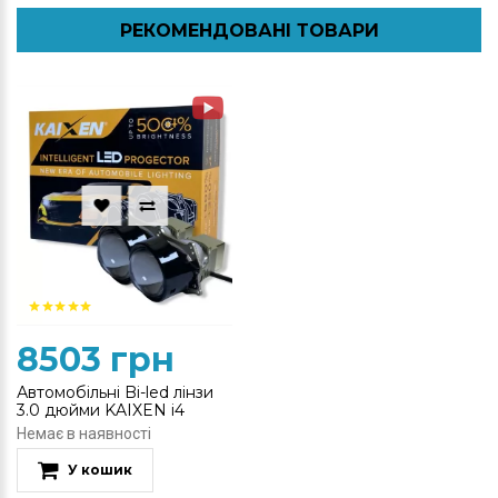
РЕКОМЕНДОВАНІ ТОВАРИ
8503 грн
Автомобільні Bi-led лінзи
3.0 дюйми KAIXEN i4
(TRUSTFIRE NEW 2022)
Немає в наявності
У кошик