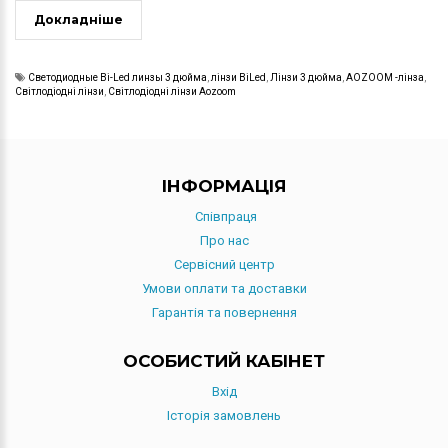
Докладніше
Светодиодные Bi-Led линзы 3 дюйма
,
лінзи BiLed
,
Лінзи 3 дюйма
,
AOZOOM -лінза
,
Світлодіодні лінзи
,
Світлодіодні лінзи Aozoom
IНФОРМАЦIЯ
Співпраця
Про нас
Сервісний центр
Умови оплати та доставки
Гарантія та повернення
ОСОБИСТИЙ КАБІНЕТ
Вхід
Історія замовлень