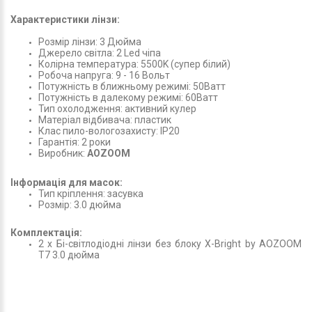
Характеристики лінзи:
Розмір лінзи: 3 Дюйма
Джерело світла: 2 Led чіпа
Колірна температура: 5500K (супер білий)
Робоча напруга: 9 - 16 Вольт
Потужність в ближньому режимі: 50Ватт
Потужність в далекому режимі: 60Ватт
Тип охолодження: активний кулер
Матеріал відбивача: пластик
Клас пило-вологозахисту: IP20
Гарантія: 2 роки
Виробник:
AOZOOM
Інформація для масок:
Тип кріплення: засувка
Розмір: 3.0 дюйма
Комплектація:
2 х Бі-світлодіодні лінзи без блоку X-Bright by AOZOOM
T7 3.0 дюйма