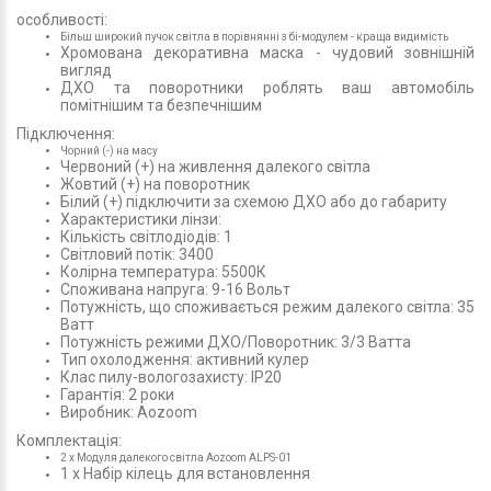
особливості:
Більш широкий пучок світла в порівнянні з бі-модулем - краща видимість
Хромована декоративна маска - чудовий зовнішній
вигляд
ДХО та поворотники роблять ваш автомобіль
помітнішим та безпечнішим
Підключення:
Чорний (-) на масу
Червоний (+) на живлення далекого світла
Жовтий (+) на поворотник
Білий (+) підключити за схемою ДХО або до габариту
Характеристики лінзи:
Кількість світлодіодів: 1
Світловий потік: 3400
Колірна температура: 5500К
Споживана напруга: 9-16 Вольт
Потужність, що споживається режим далекого світла: 35
Ватт
Потужність режими ДХО/Поворотник: 3/3 Ватта
Тип охолодження: активний кулер
Клас пилу-вологозахисту: IP20
Гарантія: 2 роки
Виробник: Aozoom
Комплектація:
2 х Модуля далекого світла Aozoom ALPS-01
1 х Набір кілець для встановлення