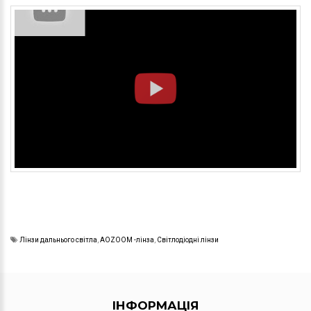
Лінзи дальнього світла
,
AOZOOM -лінза
,
Світлодіодні лінзи
IНФОРМАЦIЯ